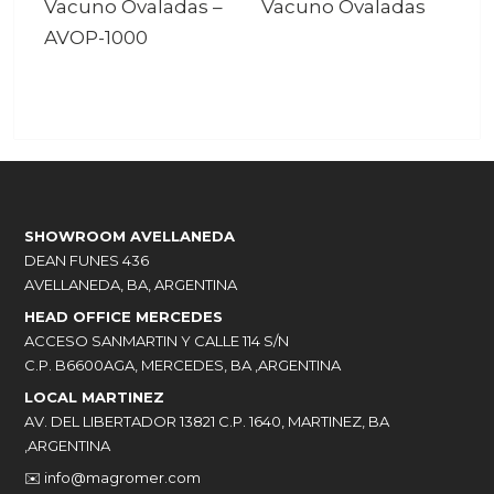
Vacuno Ovaladas
–
Vacuno Ovaladas
AVOP-1000
SHOWROOM AVELLANEDA
DEAN FUNES 436
AVELLANEDA, BA, ARGENTINA
HEAD OFFICE MERCEDES
ACCESO SANMARTIN Y CALLE 114 S/N
C.P. B6600AGA, MERCEDES, BA ,ARGENTINA
LOCAL MARTINEZ
AV. DEL LIBERTADOR 13821 C.P. 1640, MARTINEZ, BA
,ARGENTINA
✉️
info@magromer.com