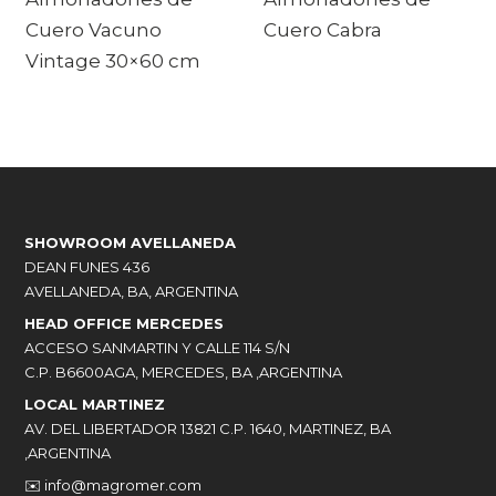
Cuero Vacuno
Cuero Cabra
Vintage 30×60 cm
SHOWROOM AVELLANEDA
DEAN FUNES 436
AVELLANEDA, BA, ARGENTINA
HEAD OFFICE MERCEDES
ACCESO SANMARTIN Y CALLE 114 S/N
C.P. B6600AGA, MERCEDES, BA ,ARGENTINA
LOCAL MARTINEZ
AV. DEL LIBERTADOR 13821 C.P. 1640, MARTINEZ, BA
,ARGENTINA
✉️
info@magromer.com