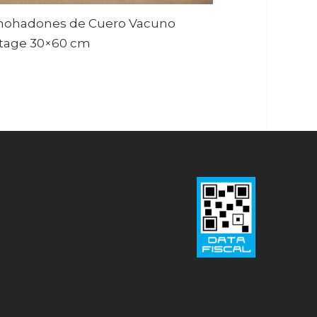
mohadones de Cuero Vacuno
tage 30×60 cm