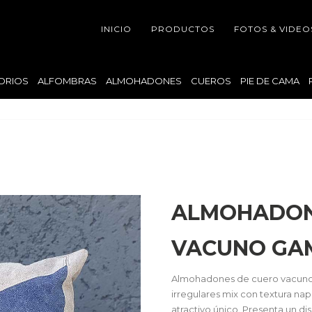
INICIO
PRODUCTOS
FOTOS & VIDEO
ORIOS
ALFOMBRAS
ALMOHADONES
CUEROS
PIE DE CAMA
ALMOHADON
VACUNO GAM
Almohadones de cuero vacuno 
irregulares mix con textura na
atractivo único. Presenta un d