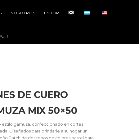
CONTACTO
S
NOSOTROS
ESHOP
PUFF
ES DE CUERO
UZA MIX 50×50
estilo gamuza, confeccionado en cortes
pada. Diseñados para brindarle a su hogar un
iseño Patch de dos tonos de colores pastel para