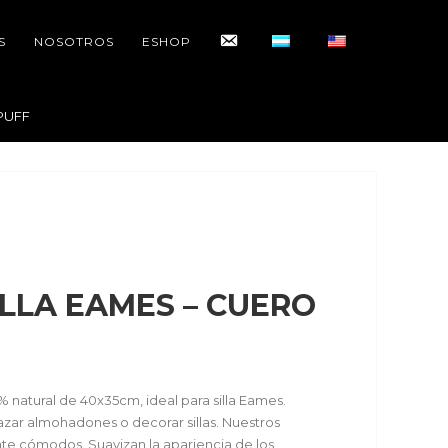
CONTACTO
S
NOSOTROS
ESHOP
PUFF
ILLA EAMES – CUERO
natural de 40x35cm, ideal para silla Eames.
zar almohadones o decorar sillas. Nuestros
e cómodos. Suavizan la apariencia de los