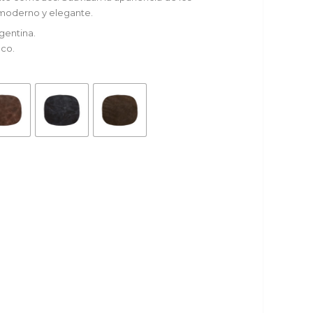
 moderno y elegante.
gentina.
eco.