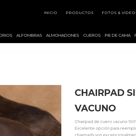
INICIO
PRODUCTOS
FOTOS & VIDEO
ORIOS
ALFOMBRAS
ALMOHADONES
CUEROS
PIE DE CAMA
CHAIRPAD S
VACUNO
Chairpad de cuero vacuno 100% 
Excelente opción para reempla
chairpads son excepcionalment