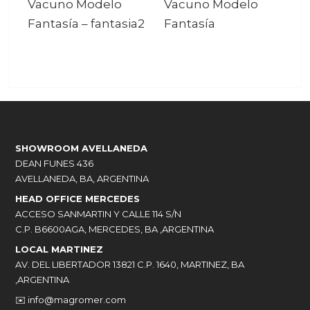
Vacuno Modelo
Vacuno Modelo
Fantasía
–
fantasia2
Fantasía
SHOWROOM AVELLANEDA
DEAN FUNES 436
AVELLANEDA, BA, ARGENTINA
HEAD OFFICE MERCEDES
ACCESO SANMARTIN Y CALLE 114 S/N
C.P. B6600AGA, MERCEDES, BA ,ARGENTINA
LOCAL MARTINEZ
AV. DEL LIBERTADOR 13821 C.P. 1640, MARTINEZ, BA
,ARGENTINA
✉️
info@magromer.com