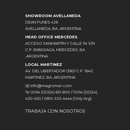
SHOWROOM AVELLANEDA
DEAN FUNES 436
AVELLANEDA, BA, ARGENTINA
HEAD OFFICE MERCEDES
ACCESO SANMARTIN Y CALLE 114 S/N
C.P. B6600AGA, MERCEDES, BA
,ARGENTINA
LOCAL MARTINEZ
AV. DEL LIBERTADOR 13821 C.P. 1640,
MARTINEZ, BA ,ARGENTINA
✉️
info@magromer.com
Te 0054 (02324) 621-800 / 0054 (02324)
430-450 / 0810-333-4444 (Only Arg)
TRABAJA CON NOSOTROS