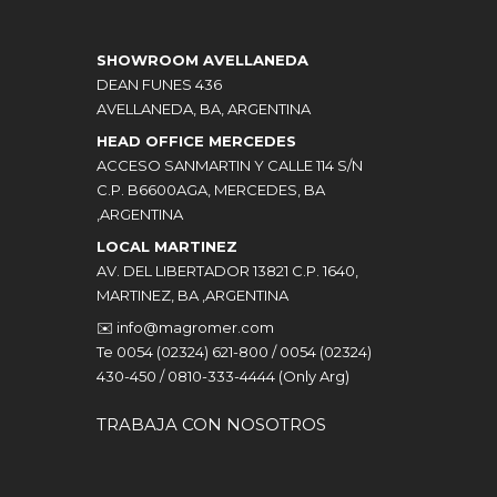
SHOWROOM AVELLANEDA
DEAN FUNES 436
AVELLANEDA, BA, ARGENTINA
HEAD OFFICE MERCEDES
ACCESO SANMARTIN Y CALLE 114 S/N
C.P. B6600AGA, MERCEDES, BA
,ARGENTINA
LOCAL MARTINEZ
AV. DEL LIBERTADOR 13821 C.P. 1640,
MARTINEZ, BA ,ARGENTINA
✉️
info@magromer.com
Te 0054 (02324) 621-800 / 0054 (02324)
430-450 / 0810-333-4444 (Only Arg)
TRABAJA CON NOSOTROS