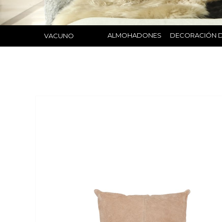
ALMOHADONES
DECORACIÓN D
VACUNO