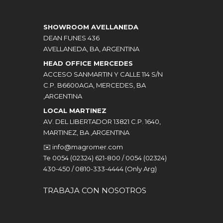
SHOWROOM AVELLANEDA
DEAN FUNES 436
AVELLANEDA, BA, ARGENTINA
HEAD OFFICE MERCEDES
ACCESO SANMARTIN Y CALLE 114 S/N
C.P. B6600AGA, MERCEDES, BA
,ARGENTINA
LOCAL MARTINEZ
AV. DEL LIBERTADOR 13821 C.P. 1640,
MARTINEZ, BA ,ARGENTINA
✉️
info@magromer.com
Te 0054 (02324) 621-800 / 0054 (02324)
430-450 / 0810-333-4444 (Only Arg)
TRABAJA CON NOSOTROS