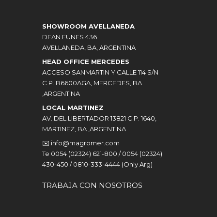
SHOWROOM AVELLANEDA
DEAN FUNES 436
AVELLANEDA, BA, ARGENTINA
HEAD OFFICE MERCEDES
ACCESO SANMARTIN Y CALLE 114 S/N
C.P. B6600AGA, MERCEDES, BA
,ARGENTINA
LOCAL MARTINEZ
AV. DEL LIBERTADOR 13821 C.P. 1640,
MARTINEZ, BA ,ARGENTINA
✉️
info@magromer.com
Te 0054 (02324) 621-800 / 0054 (02324)
430-450 / 0810-333-4444 (Only Arg)
TRABAJA CON NOSOTROS