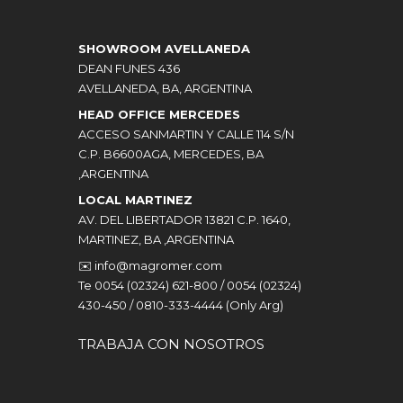
SHOWROOM AVELLANEDA
DEAN FUNES 436
AVELLANEDA, BA, ARGENTINA
HEAD OFFICE MERCEDES
ACCESO SANMARTIN Y CALLE 114 S/N
C.P. B6600AGA, MERCEDES, BA
,ARGENTINA
LOCAL MARTINEZ
AV. DEL LIBERTADOR 13821 C.P. 1640,
MARTINEZ, BA ,ARGENTINA
✉️
info@magromer.com
Te 0054 (02324) 621-800 / 0054 (02324)
430-450 / 0810-333-4444 (Only Arg)
TRABAJA CON NOSOTROS