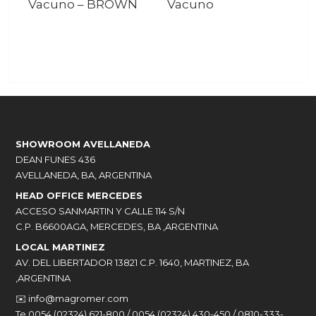
Vacuno
–
BROWN
Vacuno
SHOWROOM AVELLANEDA
DEAN FUNES 436
AVELLANEDA, BA, ARGENTINA
HEAD OFFICE MERCEDES
ACCESO SANMARTIN Y CALLE 114 S/N
C.P. B6600AGA, MERCEDES, BA ,ARGENTINA
LOCAL MARTINEZ
AV. DEL LIBERTADOR 13821 C.P. 1640, MARTINEZ, BA
,ARGENTINA
✉️
info@magromer.com
Te 0054 (02324) 621-800 / 0054 (02324) 430-450 / 0810-333-