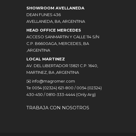
SHOWROOM AVELLANEDA
DEAN FUNES 436
AVELLANEDA, BA, ARGENTINA
HEAD OFFICE MERCEDES
ACCESO SANMARTIN Y CALLE 114 S/N
C.P. B6600AGA, MERCEDES, BA
,ARGENTINA
LOCAL MARTINEZ
AV. DEL LIBERTADOR 13821 C.P. 1640,
MARTINEZ, BA ,ARGENTINA
✉️
info@magromer.com
Te 0054 (02324) 621-800 / 0054 (02324)
430-450 / 0810-333-4444 (Only Arg)
TRABAJA CON NOSOTROS