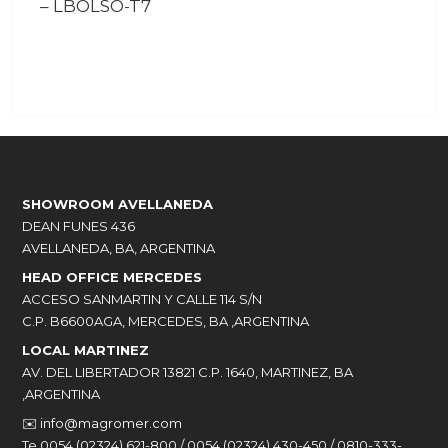
–
LBOLSO-T7
SHOWROOM AVELLANEDA
DEAN FUNES 436
AVELLANEDA, BA, ARGENTINA
HEAD OFFICE MERCEDES
ACCESO SANMARTIN Y CALLE 114 S/N
C.P. B6600AGA, MERCEDES, BA ,ARGENTINA
LOCAL MARTINEZ
AV. DEL LIBERTADOR 13821 C.P. 1640, MARTINEZ, BA
,ARGENTINA
✉️
info@magromer.com
Te 0054 (02324) 621-800 / 0054 (02324) 430-450 / 0810-333-