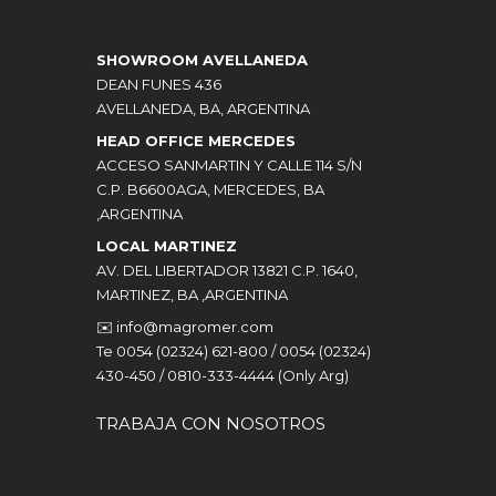
SHOWROOM AVELLANEDA
DEAN FUNES 436
AVELLANEDA, BA, ARGENTINA
HEAD OFFICE MERCEDES
ACCESO SANMARTIN Y CALLE 114 S/N
C.P. B6600AGA, MERCEDES, BA
,ARGENTINA
LOCAL MARTINEZ
AV. DEL LIBERTADOR 13821 C.P. 1640,
MARTINEZ, BA ,ARGENTINA
✉️
info@magromer.com
Te 0054 (02324) 621-800 / 0054 (02324)
430-450 / 0810-333-4444 (Only Arg)
TRABAJA CON NOSOTROS