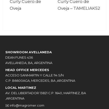
Curly Cuero de
Curly Cuero de
Oveja
Oveja
–
TAMELIAK52
SHOWROOM AVELLANEDA
DEAN FUNES 436
AVELLANEDA, BA, ARGENTINA
HEAD OFFICE MERCEDES
ACCESO SANMARTIN Y CALLE 114 S/N
C.P. B6600AGA, MERCEDES, BA ,ARGENTINA
LOCAL MARTINEZ
AV. DEL LIBERTADOR 13821 C.P. 1640, MARTINEZ, BA
,ARGENTINA
✉️
info@magromer.com