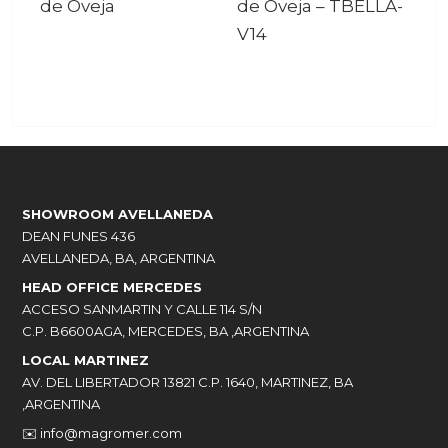
de Oveja
de Oveja
–
TBELLA-
V14
SHOWROOM AVELLANEDA
DEAN FUNES 436
AVELLANEDA, BA, ARGENTINA
HEAD OFFICE MERCEDES
ACCESO SANMARTIN Y CALLE 114 S/N
C.P. B6600AGA, MERCEDES, BA ,ARGENTINA
LOCAL MARTINEZ
AV. DEL LIBERTADOR 13821 C.P. 1640, MARTINEZ, BA
,ARGENTINA
✉️
info@magromer.com