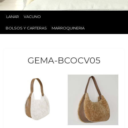
LANAR
VACUNO
BOLSOS Y CARTERAS
MARROQUINERIA
GEMA-BCOCV05