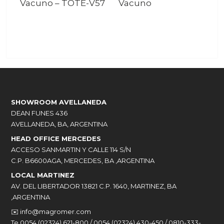
Vacuno
–
TOTE-V57
Vacuno
SHOWROOM AVELLANEDA
DEAN FUNES 436
AVELLANEDA, BA, ARGENTINA
HEAD OFFICE MERCEDES
ACCESO SANMARTIN Y CALLE 114 S/N
C.P. B6600AGA, MERCEDES, BA ,ARGENTINA
LOCAL MARTINEZ
AV. DEL LIBERTADOR 13821 C.P. 1640, MARTINEZ, BA
,ARGENTINA
✉️
info@magromer.com
Te 0054 (02324) 621-800 / 0054 (02324) 430-450 / 0810-333-