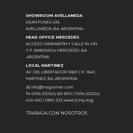
SHOWROOM AVELLANEDA
DEAN FUNES 436
AVELLANEDA, BA, ARGENTINA
HEAD OFFICE MERCEDES
ACCESO SANMARTIN Y CALLE 114 S/N
C.P. B6600AGA, MERCEDES, BA
,ARGENTINA
LOCAL MARTINEZ
AV. DEL LIBERTADOR 13821 C.P. 1640,
MARTINEZ, BA ,ARGENTINA
✉️
info@magromer.com
Te 0054 (02324) 621-800 / 0054 (02324)
430-450 / 0810-333-4444 (Only Arg)
TRABAJA CON NOSOTROS