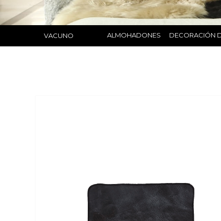
ALMOHADONES
DECORACIÓN D
VACUNO