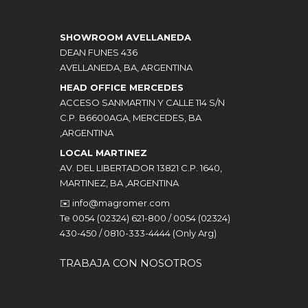
SHOWROOM AVELLANEDA
DEAN FUNES 436
AVELLANEDA, BA, ARGENTINA
HEAD OFFICE MERCEDES
ACCESO SANMARTIN Y CALLE 114 S/N
C.P. B6600AGA, MERCEDES, BA
,ARGENTINA
LOCAL MARTINEZ
AV. DEL LIBERTADOR 13821 C.P. 1640,
MARTINEZ, BA ,ARGENTINA
✉️
info@magromer.com
Te 0054 (02324) 621-800 / 0054 (02324)
430-450 / 0810-333-4444 (Only Arg)
TRABAJA CON NOSOTROS