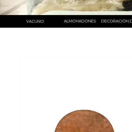
ALMOHADONES
DECORACIÓN D
VACUNO