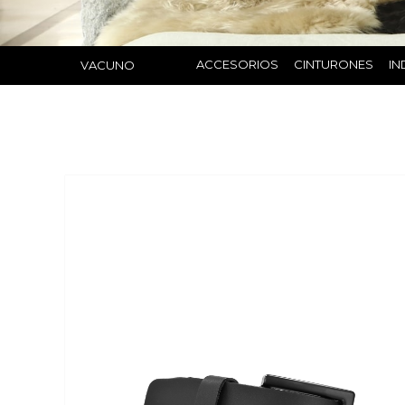
ACCESORIOS
CINTURONES
IN
VACUNO