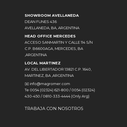
SHOWROOM AVELLANEDA
DEAN FUNES 436
AVELLANEDA, BA, ARGENTINA
HEAD OFFICE MERCEDES
ACCESO SANMARTIN Y CALLE 114 S/N
C.P. B6600AGA, MERCEDES, BA
,ARGENTINA
LOCAL MARTINEZ
AV. DEL LIBERTADOR 13821 C.P. 1640,
MARTINEZ, BA ,ARGENTINA
✉️
info@magromer.com
Te 0054 (02324) 621-800 / 0054 (02324)
430-450 / 0810-333-4444 (Only Arg)
TRABAJA CON NOSOTROS