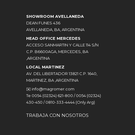
SHOWROOM AVELLANEDA
DEAN FUNES 436
AVELLANEDA, BA, ARGENTINA
HEAD OFFICE MERCEDES
ACCESO SANMARTIN Y CALLE 114 S/N
C.P. B6600AGA, MERCEDES, BA
,ARGENTINA
LOCAL MARTINEZ
AV. DEL LIBERTADOR 13821 C.P. 1640,
MARTINEZ, BA ,ARGENTINA
✉️
info@magromer.com
Te 0054 (02324) 621-800 / 0054 (02324)
430-450 / 0810-333-4444 (Only Arg)
TRABAJA CON NOSOTROS