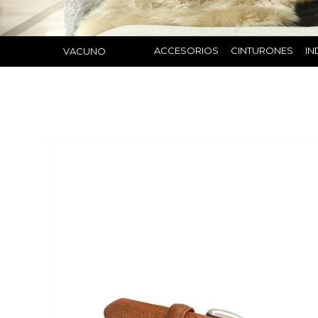
ACCESORIOS
CINTURONES
IN
VACUNO