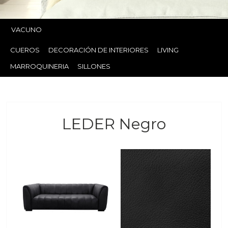
VACUNO
CUEROS
DECORACIÓN DE INTERIORES
LIVING
MARROQUINERIA
SILLONES
LEDER Negro