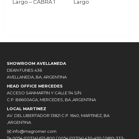
Largo
–
CABRA 1
Largo
SHOWROOM AVELLANEDA
DEAN FUNES 436
AVELLANEDA, BA, ARGENTINA
HEAD OFFICE MERCEDES
ACCESO SANMARTIN Y CALLE 114 S/N
C.P. B6600AGA, MERCEDES, BA ,ARGENTINA
LOCAL MARTINEZ
AV. DEL LIBERTADOR 13821 C.P. 1640, MARTINEZ, BA
,ARGENTINA
✉️
info@magromer.com
Te 0054 (02324) 621-800 / 0054 (02324) 430-450 / 0810-333-