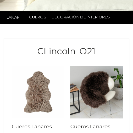
CUEROS
DECORACIÓN DE INTERIORES
LANAR
CLincoln-O21
Cueros Lanares
Cueros Lanares