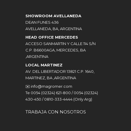
SHOWROOM AVELLANEDA
DEAN FUNES 436
AVELLANEDA, BA, ARGENTINA
HEAD OFFICE MERCEDES
ACCESO SANMARTIN Y CALLE 114 S/N
C.P. B6600AGA, MERCEDES, BA
,ARGENTINA
LOCAL MARTINEZ
AV. DEL LIBERTADOR 13821 C.P. 1640,
MARTINEZ, BA ,ARGENTINA
✉️
info@magromer.com
Te 0054 (02324) 621-800 / 0054 (02324)
430-450 / 0810-333-4444 (Only Arg)
TRABAJA CON NOSOTROS