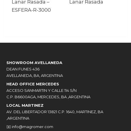
Lanar Rasada
–
Lanar Rasada
ESFERA-R-3000
SHOWROOM AVELLANEDA
DEAN FUNES 436
AVELLANEDA, BA, ARGENTINA
HEAD OFFICE MERCEDES
ACCESO SANMARTIN Y CALLE 114 S/N
C.P. B6600AGA, MERCEDES, BA ,ARGENTINA
LOCAL MARTINEZ
AV. DEL LIBERTADOR 13821 C.P. 1640, MARTINEZ, BA
,ARGENTINA
✉️
info@magromer.com