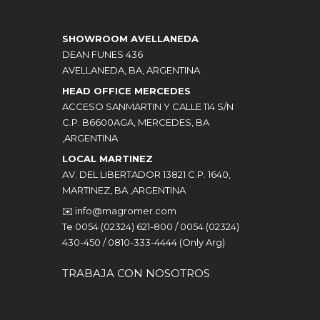
SHOWROOM AVELLANEDA
DEAN FUNES 436
AVELLANEDA, BA, ARGENTINA
HEAD OFFICE MERCEDES
ACCESO SANMARTIN Y CALLE 114 S/N
C.P. B6600AGA, MERCEDES, BA
,ARGENTINA
LOCAL MARTINEZ
AV. DEL LIBERTADOR 13821 C.P. 1640,
MARTINEZ, BA ,ARGENTINA
✉️
info@magromer.com
Te 0054 (02324) 621-800 / 0054 (02324)
430-450 / 0810-333-4444 (Only Arg)
TRABAJA CON NOSOTROS