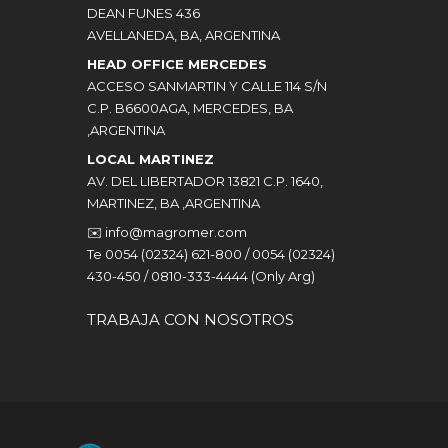
DEAN FUNES 436
AVELLANEDA, BA, ARGENTINA
HEAD OFFICE MERCEDES
ACCESO SANMARTIN Y CALLE 114 S/N
C.P. B6600AGA, MERCEDES, BA
,ARGENTINA
LOCAL MARTINEZ
AV. DEL LIBERTADOR 13821 C.P. 1640,
MARTINEZ, BA ,ARGENTINA
✉️
info@magromer.com
Te 0054 (02324) 621-800 / 0054 (02324)
430-450 / 0810-333-4444 (Only Arg)
TRABAJA CON NOSOTROS