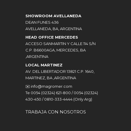
SHOWROOM AVELLANEDA
DEAN FUNES 436
AVELLANEDA, BA, ARGENTINA
HEAD OFFICE MERCEDES
ACCESO SANMARTIN Y CALLE 114 S/N
C.P. B6600AGA, MERCEDES, BA
,ARGENTINA
LOCAL MARTINEZ
AV. DEL LIBERTADOR 13821 C.P. 1640,
MARTINEZ, BA ,ARGENTINA
✉️
info@magromer.com
Te 0054 (02324) 621-800 / 0054 (02324)
430-450 / 0810-333-4444 (Only Arg)
TRABAJA CON NOSOTROS