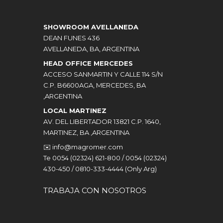
SHOWROOM AVELLANEDA
DEAN FUNES 436
AVELLANEDA, BA, ARGENTINA
HEAD OFFICE MERCEDES
ACCESO SANMARTIN Y CALLE 114 S/N
C.P. B6600AGA, MERCEDES, BA
,ARGENTINA
LOCAL MARTINEZ
AV. DEL LIBERTADOR 13821 C.P. 1640,
MARTINEZ, BA ,ARGENTINA
✉️
info@magromer.com
Te 0054 (02324) 621-800 / 0054 (02324)
430-450 / 0810-333-4444 (Only Arg)
TRABAJA CON NOSOTROS