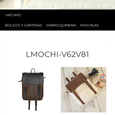
VACUNO
BOLSOS Y CARTERAS
MARROQUINERIA
MOCHILAS
LMOCHI-V62V81