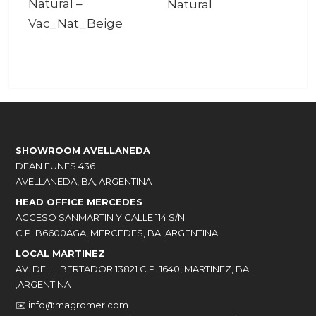
Natural
–
Natural
Vac_Nat_Beige
SHOWROOM AVELLANEDA
DEAN FUNES 436
AVELLANEDA, BA, ARGENTINA
HEAD OFFICE MERCEDES
ACCESO SANMARTIN Y CALLE 114 S/N
C.P. B6600AGA, MERCEDES, BA ,ARGENTINA
LOCAL MARTINEZ
AV. DEL LIBERTADOR 13821 C.P. 1640, MARTINEZ, BA
,ARGENTINA
✉️
info@magromer.com