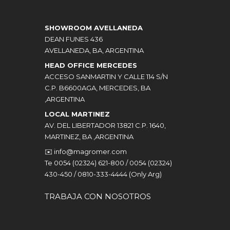
SHOWROOM AVELLANEDA
DEAN FUNES 436
AVELLANEDA, BA, ARGENTINA
HEAD OFFICE MERCEDES
ACCESO SANMARTIN Y CALLE 114 S/N
C.P. B6600AGA, MERCEDES, BA
,ARGENTINA
LOCAL MARTINEZ
AV. DEL LIBERTADOR 13821 C.P. 1640,
MARTINEZ, BA ,ARGENTINA
✉️
info@magromer.com
Te 0054 (02324) 621-800 / 0054 (02324)
430-450 / 0810-333-4444 (Only Arg)
TRABAJA CON NOSOTROS