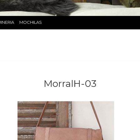
INERIA
MOCHILAS
MorralH-03