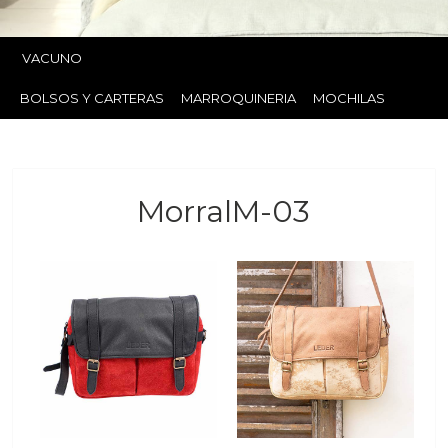
VACUNO
BOLSOS Y CARTERAS
MARROQUINERIA
MOCHILAS
MorralM-03