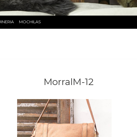
INERIA
MOCHILAS
MorralM-12