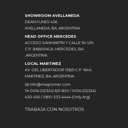
SHOWROOM AVELLANEDA
DEAN FUNES 436
AVELLANEDA, BA, ARGENTINA
HEAD OFFICE MERCEDES
ACCESO SANMARTIN Y CALLE 114 S/N
C.P. B6600AGA, MERCEDES, BA
,ARGENTINA
LOCAL MARTINEZ
AV. DEL LIBERTADOR 13821 C.P. 1640,
MARTINEZ, BA ,ARGENTINA
✉️
info@magromer.com
Te 0054 (02324) 621-800 / 0054 (02324)
430-450 / 0810-333-4444 (Only Arg)
TRABAJA CON NOSOTROS