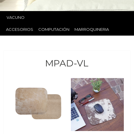
VACUNO
ACCESORIOS
COMPUTACIÓN
MARROQUINERIA
MPAD-VL