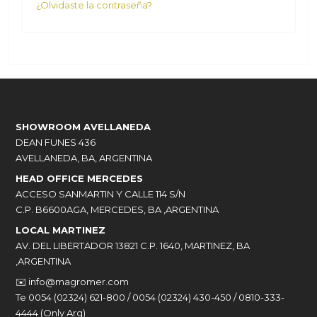
¿Olvidaste la contraseña?
SHOWROOM AVELLANEDA
DEAN FUNES 436
AVELLANEDA, BA, ARGENTINA
HEAD OFFICE MERCEDES
ACCESO SANMARTIN Y CALLE 114 S/N
C.P. B6600AGA, MERCEDES, BA ,ARGENTINA
LOCAL MARTINEZ
AV. DEL LIBERTADOR 13821 C.P. 1640, MARTINEZ, BA
,ARGENTINA
✉️
info@magromer.com
Te 0054 (02324) 621-800 / 0054 (02324) 430-450 / 0810-333-
4444 (Only Arg)