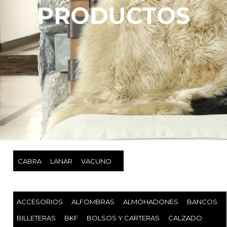
PRODUCTOS
CABRA
LANAR
VACUNO
ACCESORIOS
ALFOMBRAS
ALMOHADONES
BANCOS
BILLETERAS
BKF
BOLSOS Y CARTERAS
CALZADO