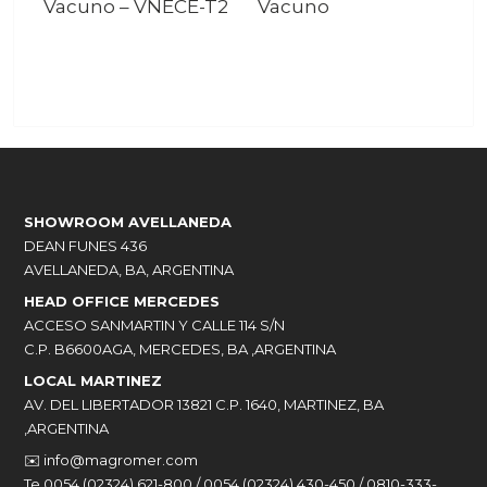
Vacuno
–
VNECE-T2
Vacuno
SHOWROOM AVELLANEDA
DEAN FUNES 436
AVELLANEDA, BA, ARGENTINA
HEAD OFFICE MERCEDES
ACCESO SANMARTIN Y CALLE 114 S/N
C.P. B6600AGA, MERCEDES, BA ,ARGENTINA
LOCAL MARTINEZ
AV. DEL LIBERTADOR 13821 C.P. 1640, MARTINEZ, BA
,ARGENTINA
✉️
info@magromer.com
Te 0054 (02324) 621-800 / 0054 (02324) 430-450 / 0810-333-