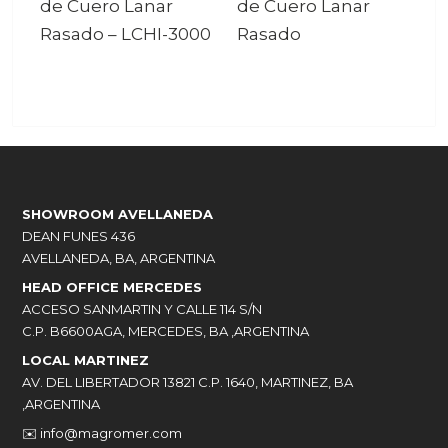
de Cuero Lanar
de Cuero Lanar
Rasado
–
LCHI-3000
Rasado
SHOWROOM AVELLANEDA
DEAN FUNES 436
AVELLANEDA, BA, ARGENTINA
HEAD OFFICE MERCEDES
ACCESO SANMARTIN Y CALLE 114 S/N
C.P. B6600AGA, MERCEDES, BA ,ARGENTINA
LOCAL MARTINEZ
AV. DEL LIBERTADOR 13821 C.P. 1640, MARTINEZ, BA
,ARGENTINA
✉️
info@magromer.com