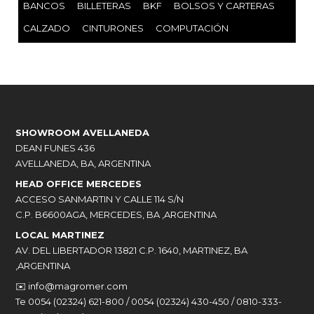
BANCOS
BILLETERAS
BKF
BOLSOS Y CARTERAS
CALZADO
CINTURONES
COMPUTACIÓN
SHOWROOM AVELLANEDA
DEAN FUNES 436
AVELLANEDA, BA, ARGENTINA
HEAD OFFICE MERCEDES
ACCESO SANMARTIN Y CALLE 114 S/N
C.P. B6600AGA, MERCEDES, BA ,ARGENTINA
LOCAL MARTINEZ
AV. DEL LIBERTADOR 13821 C.P. 1640, MARTINEZ, BA
,ARGENTINA
✉️
info@magromer.com
Te 0054 (02324) 621-800 / 0054 (02324) 430-450 / 0810-333-