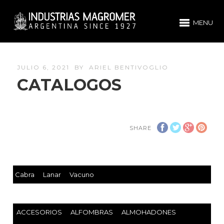
MENU
JULIO 6, 2021
BY
ARIEL BENTIVOGLIO
CATALOGOS
SHARE
Cabra
Lanar
Vacuno
ACCESORIOS
ALFOMBRAS
ALMOHADONES