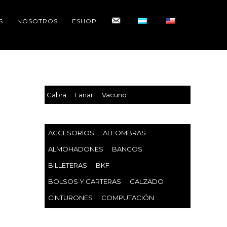
CONTACTO
S
NOSOTROS
ESHOP
Cabra
Lanar
Vacuno
ACCESORIOS
ALFOMBRAS
ALMOHADONES
BANCOS
BILLETERAS
BKF
BOLSOS Y CARTERAS
CALZADO
CINTURONES
COMPUTACIÓN