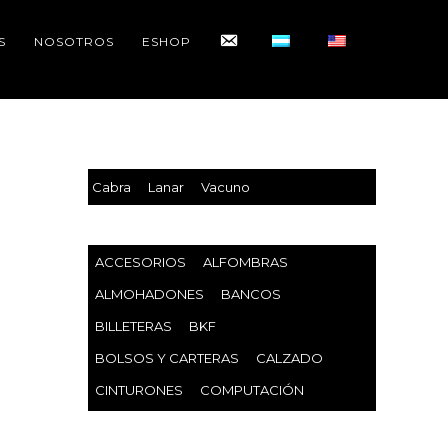
CONTACTO
S
NOSOTROS
ESHOP
Cabra
Lanar
Vacuno
ACCESORIOS
ALFOMBRAS
ALMOHADONES
BANCOS
BILLETERAS
BKF
BOLSOS Y CARTERAS
CALZADO
CINTURONES
COMPUTACIÓN