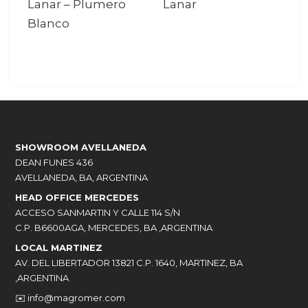
Lanar
–
Plumero
Lanar
Blanco
SHOWROOM AVELLANEDA
DEAN FUNES 436
AVELLANEDA, BA, ARGENTINA
HEAD OFFICE MERCEDES
ACCESO SANMARTIN Y CALLE 114 S/N
C.P. B6600AGA, MERCEDES, BA ,ARGENTINA
LOCAL MARTINEZ
AV. DEL LIBERTADOR 13821 C.P. 1640, MARTINEZ, BA
,ARGENTINA
✉️
info@magromer.com