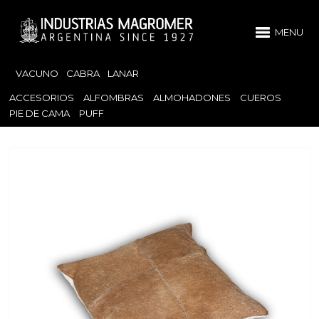
MENU
VACUNO
CABRA
LANAR
ACCESORIOS
ALFOMBRAS
ALMOHADONES
CUEROS
PIE DE CAMA
PUFF