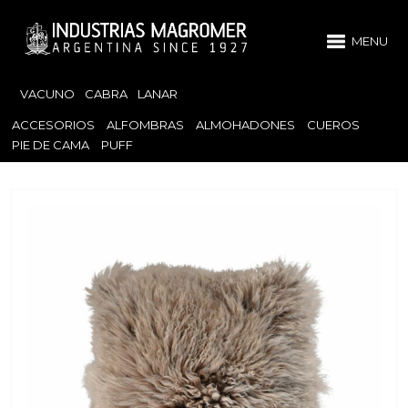
MENU
VACUNO
CABRA
LANAR
ACCESORIOS
ALFOMBRAS
ALMOHADONES
CUEROS
PIE DE CAMA
PUFF