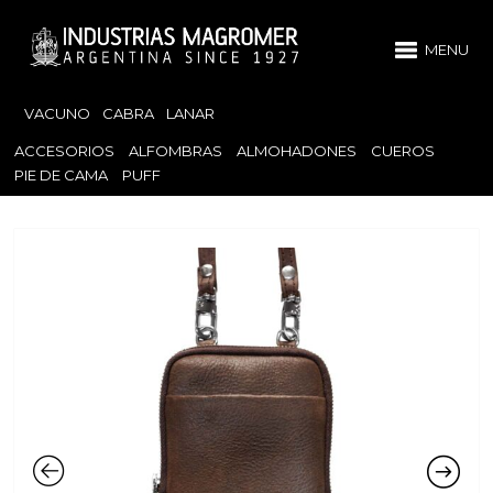
MENU
VACUNO
CABRA
LANAR
ACCESORIOS
ALFOMBRAS
ALMOHADONES
CUEROS
PIE DE CAMA
PUFF