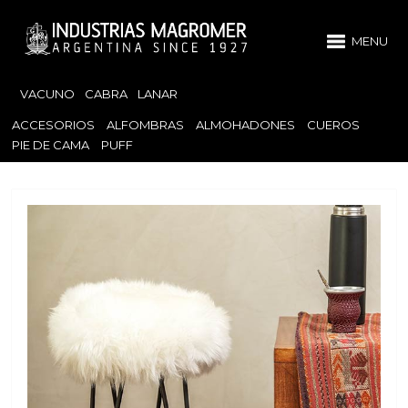
MENU
VACUNO
CABRA
LANAR
ACCESORIOS
ALFOMBRAS
ALMOHADONES
CUEROS
PIE DE CAMA
PUFF