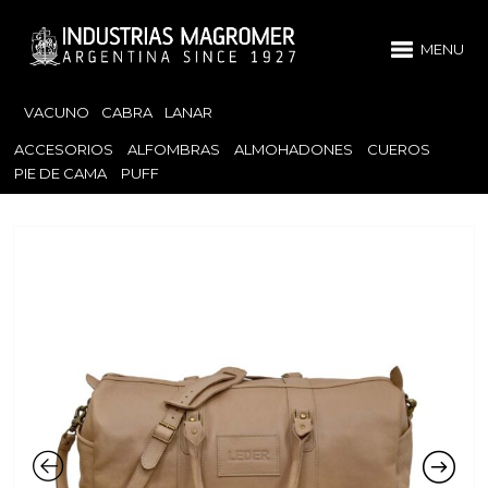
MENU
VACUNO
CABRA
LANAR
ACCESORIOS
ALFOMBRAS
ALMOHADONES
CUEROS
PIE DE CAMA
PUFF